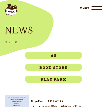
BOOK
PARK
miyokka!?
N
E
W
S
ニ
ュ
ー
ス
All
BOOK STORE
PLAY PARK
Miyokka
2026.07.07
プレイパーク夏休み料金のご案内