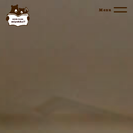
BOOK
PARK
miyokka!?